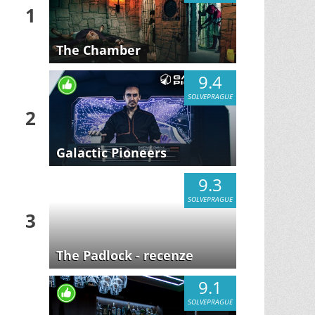
1
The Chamber
9.4
SOLVEPRAGUE
2
Galactic Pioneers
9.3
SOLVEPRAGUE
3
The Padlock - recenze
9.1
SOLVEPRAGUE