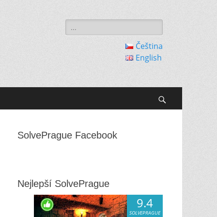
Search
for:
Čeština
English
Search
SolvePrague Facebook
Nejlepší SolvePrague
9.4
SOLVEPRAGUE