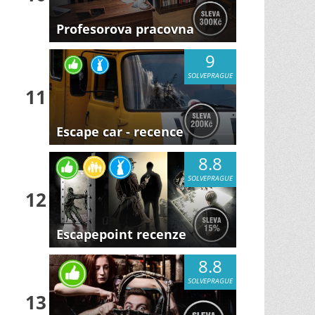
Profesorova pracovna
9
SOLVEPRAGUE
11
Escape car - recence
8.8
SOLVEPRAGUE
12
Escapepoint recenze
8.8
SOLVEPRAGUE
13