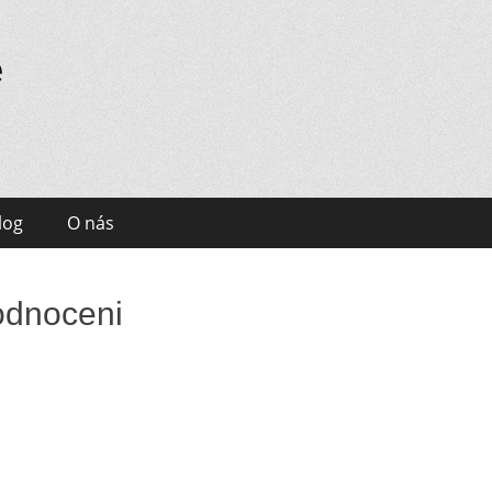
e
log
O nás
odnoceni