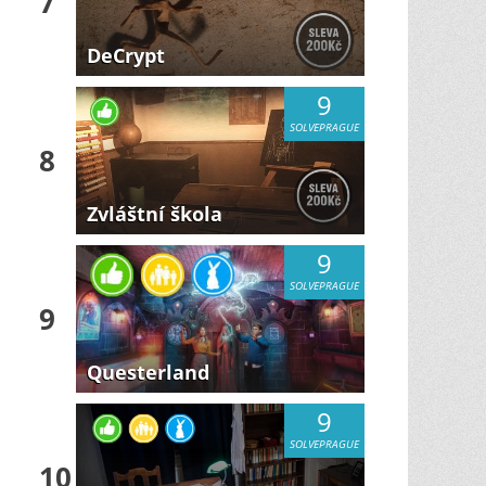
7
DeCrypt
9
SOLVEPRAGUE
8
Zvláštní škola
9
SOLVEPRAGUE
9
Questerland
9
SOLVEPRAGUE
10