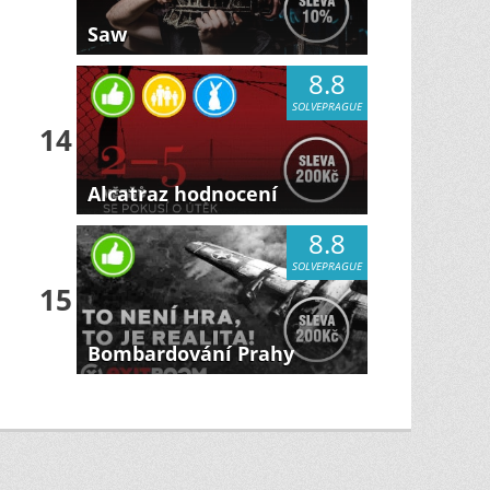
Saw
8.8
SOLVEPRAGUE
14
Alcatraz hodnocení
8.8
SOLVEPRAGUE
15
Bombardování Prahy