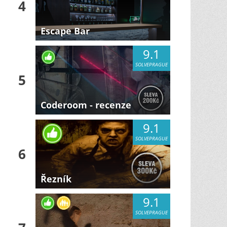
4
Escape Bar
9.1
SOLVEPRAGUE
5
Coderoom - recenze
9.1
SOLVEPRAGUE
6
Řezník
9.1
SOLVEPRAGUE