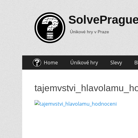
SolvePragu
Únikové hry v Praze
Skip
Primary
Home
Únikové hry
Slevy
B
to
Menu
content
tajemvstvi_hlavolamu_h