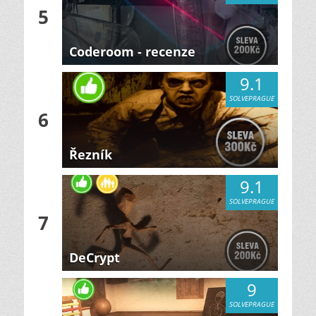
5
Coderoom - recenze
9.1
SOLVEPRAGUE
6
Řezník
9.1
SOLVEPRAGUE
7
DeCrypt
9
SOLVEPRAGUE