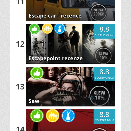
11
Escape car - recence
8.8
SOLVEPRAGUE
12
Escapepoint recenze
8.8
SOLVEPRAGUE
13
Saw
8.8
SOLVEPRAGUE
14