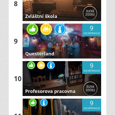
8
Zvláštní škola
9
SOLVEPRAGUE
9
Questerland
9
SOLVEPRAGUE
10
Profesorova pracovna
9
SOLVEPRAGUE