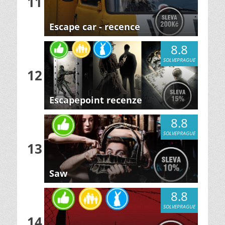
11
Escape car - recence
8.8
SOLVEPRAGUE
12
Escapepoint recenze
8.8
SOLVEPRAGUE
13
Saw
8.8
SOLVEPRAGUE
14