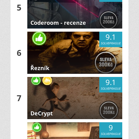
5
Coderoom - recenze
9.1
SOLVEPRAGUE
6
Řezník
9.1
SOLVEPRAGUE
7
DeCrypt
9
SOLVEPRAGUE