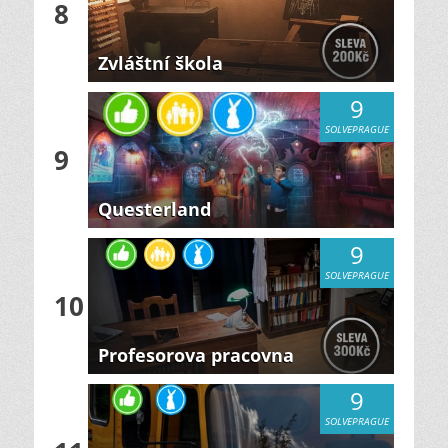
8
Zvláštní škola
9
SOLVEPRAGUE
9
Questerland
9
SOLVEPRAGUE
10
Profesorova pracovna
9
SOLVEPRAGUE