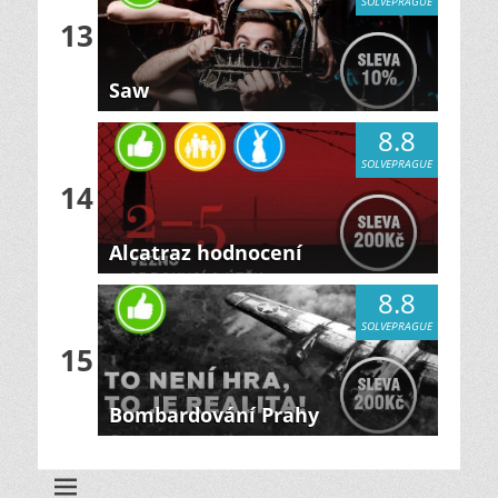
SOLVEPRAGUE
13
Saw
8.8
SOLVEPRAGUE
14
Alcatraz hodnocení
8.8
SOLVEPRAGUE
15
Bombardování Prahy