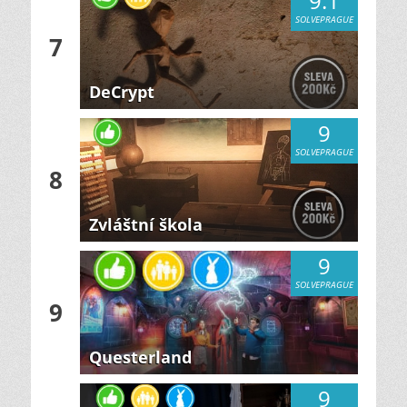
9.1
SOLVEPRAGUE
7
DeCrypt
9
SOLVEPRAGUE
8
Zvláštní škola
9
SOLVEPRAGUE
9
Questerland
9