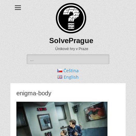
SolvePrague
Únikové hry v Praze
Search
for:
Čeština
English
enigma-body