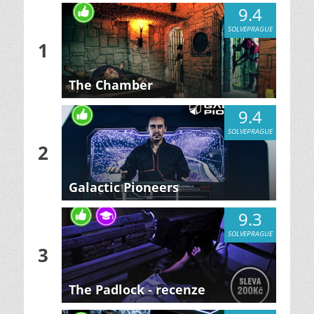
9.4
SOLVEPRAGUE
1
The Chamber
9.4
SOLVEPRAGUE
2
Galactic Pioneers
9.3
SOLVEPRAGUE
3
The Padlock - recenze