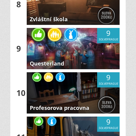
8
Zvláštní škola
9
SOLVEPRAGUE
9
Questerland
9
SOLVEPRAGUE
10
Profesorova pracovna
9
SOLVEPRAGUE