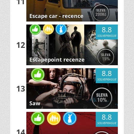
11
Escape car - recence
8.8
SOLVEPRAGUE
12
Escapepoint recenze
8.8
SOLVEPRAGUE
13
Saw
8.8
SOLVEPRAGUE
14