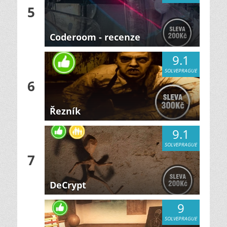
5
Coderoom - recenze
9.1
SOLVEPRAGUE
6
Řezník
9.1
SOLVEPRAGUE
7
DeCrypt
9
SOLVEPRAGUE