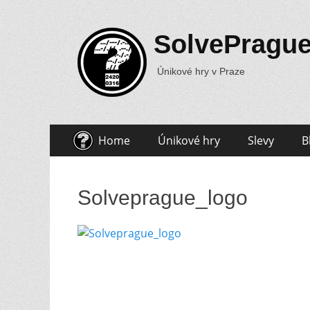
SolvePragu
Únikové hry v Praze
Skip
Primary
Home
Únikové hry
Slevy
B
to
Menu
content
Solveprague_logo