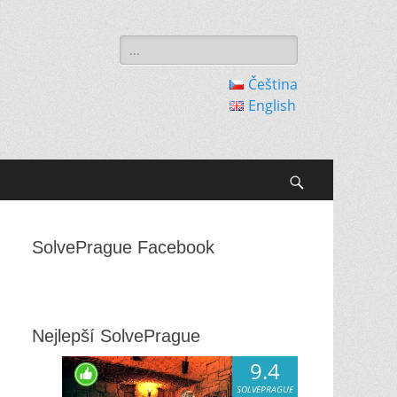
Search
for:
Čeština
English
Search
SolvePrague Facebook
Nejlepší SolvePrague
9.4
SOLVEPRAGUE