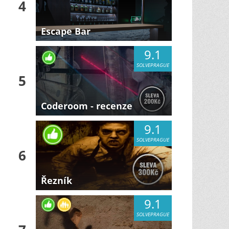
4
Escape Bar
9.1
SOLVEPRAGUE
5
Coderoom - recenze
9.1
SOLVEPRAGUE
6
Řezník
9.1
SOLVEPRAGUE