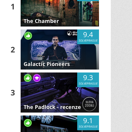
1
The Chamber
9.4
SOLVEPRAGUE
2
Galactic Pioneers
9.3
SOLVEPRAGUE
3
The Padlock - recenze
9.1
SOLVEPRAGUE