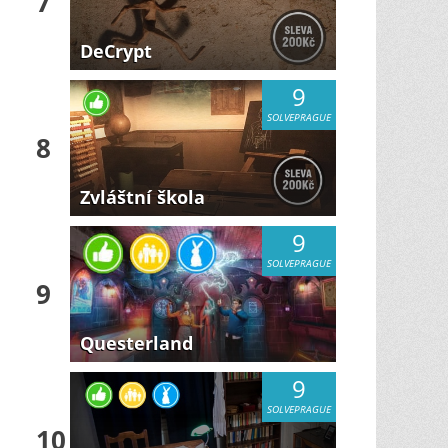
7
DeCrypt
9
SOLVEPRAGUE
8
Zvláštní škola
9
SOLVEPRAGUE
9
Questerland
9
SOLVEPRAGUE
10