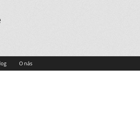
e
log
O nás