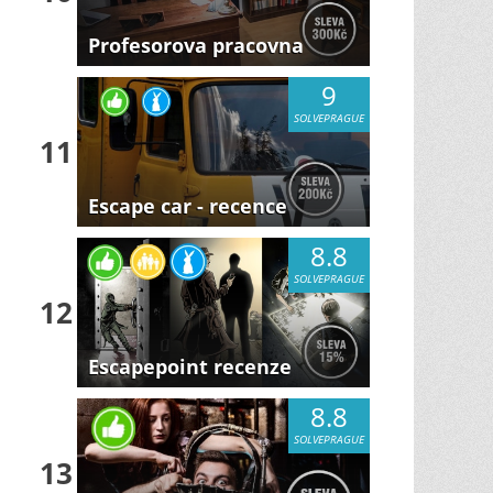
Profesorova pracovna
9
SOLVEPRAGUE
11
Escape car - recence
8.8
SOLVEPRAGUE
12
Escapepoint recenze
8.8
SOLVEPRAGUE
13