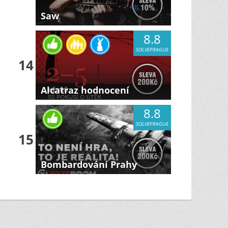
Saw
8.8
SOLVEPRAGUE
14
Alcatraz hodnocení
8.8
SOLVEPRAGUE
15
Bombardování Prahy