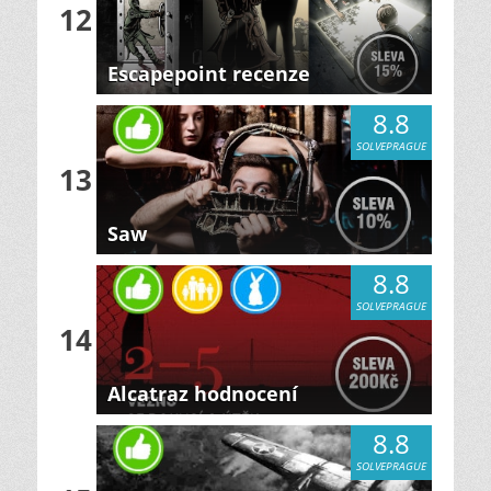
12
Escapepoint recenze
8.8
SOLVEPRAGUE
13
Saw
8.8
SOLVEPRAGUE
14
Alcatraz hodnocení
8.8
SOLVEPRAGUE