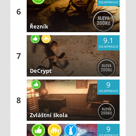
SOLVEPRAGUE
6
Řezník
9.1
SOLVEPRAGUE
7
DeCrypt
9
SOLVEPRAGUE
8
Zvláštní škola
9
SOLVEPRAGUE