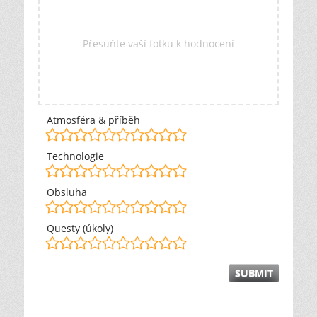
Přesuňte vaší fotku k hodnocení
Atmosféra & příběh
Technologie
Obsluha
Questy (úkoly)