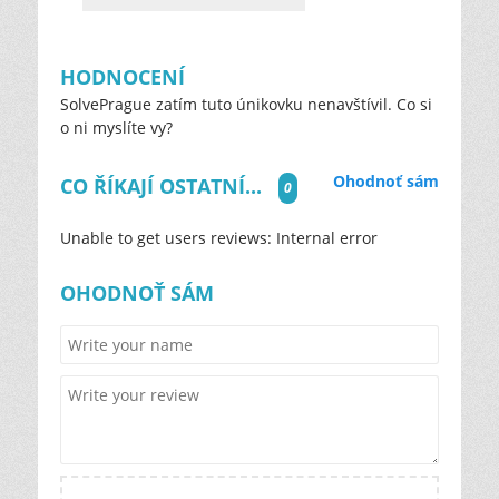
HODNOCENÍ
SolvePrague zatím tuto únikovku nenavštívil. Co si
o ni myslíte vy?
Ohodnoť sám
CO ŘÍKAJÍ OSTATNÍ...
0
Unable to get users reviews: Internal error
OHODNOŤ SÁM