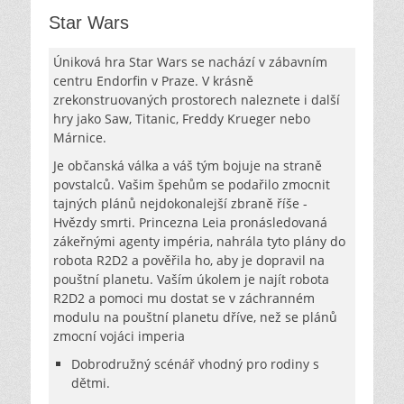
Star Wars
Úniková hra Star Wars se nachází v zábavním
centru Endorfin v Praze. V krásně
zrekonstruovaných prostorech naleznete i další
hry jako Saw, Titanic, Freddy Krueger nebo
Márnice.
Je občanská válka a váš tým bojuje na straně
povstalců. Vašim špehům se podařilo zmocnit
tajných plánů nejdokonalejší zbraně říše -
Hvězdy smrti. Princezna Leia pronásledovaná
zákeřnými agenty impéria, nahrála tyto plány do
robota R2D2 a pověřila ho, aby je dopravil na
pouštní planetu. Vaším úkolem je najít robota
R2D2 a pomoci mu dostat se v záchranném
modulu na pouštní planetu dříve, než se plánů
zmocní vojáci imperia
Dobrodružný scénář vhodný pro rodiny s
dětmi.