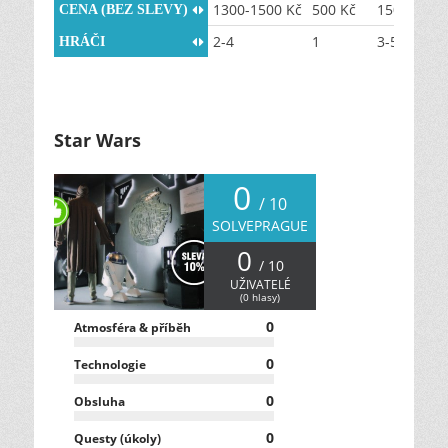
1300-1500 Kč
500 Kč
1500-1700
CENA (BEZ SLEVY)
2-4
1
3-5
HRÁČI
Star Wars
0
/ 10
SOLVEPRAGUE
0
/ 10
UŽIVATELÉ
(
0
hlasy)
0
Atmosféra & příběh
0
Technologie
0
Obsluha
0
Questy (úkoly)