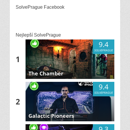
SolvePrague Facebook
Nejlepší SolvePrague
9.4
SOLVEPRAGUE
1
The Chamber
9.4
SOLVEPRAGUE
2
Galactic Pioneers
9.3