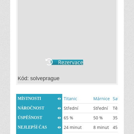
Rezervace
Kód: solveprague
Titanic
Márnice
Saw
MÍSTNOSTI
Střední
Střední
Těžká
NÁROČNOST
65 %
50 %
35 %
ÚSPĚŠNOST
24 minut
8 minut
45 minut
NEJLEPŠÍ ČAS