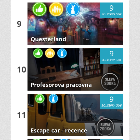
9
SOLVEPRAGUE
9
Questerland
9
SOLVEPRAGUE
10
Profesorova pracovna
9
SOLVEPRAGUE
11
Escape car - recence