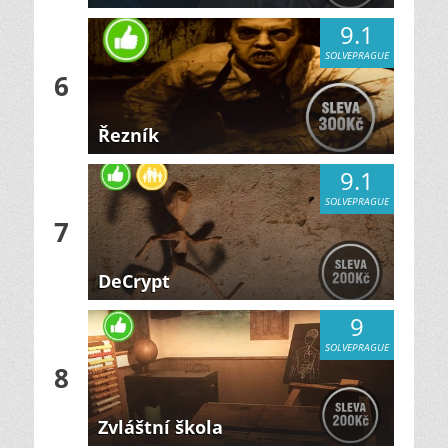
9.1
SOLVEPRAGUE
6
Řezník
9.1
SOLVEPRAGUE
7
DeCrypt
9
SOLVEPRAGUE
8
Zvláštní škola