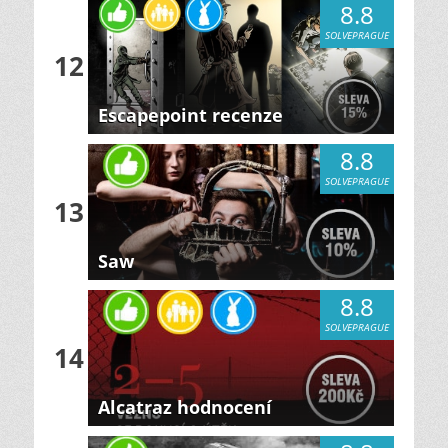
8.8
SOLVEPRAGUE
12
Escapepoint recenze
8.8
SOLVEPRAGUE
13
Saw
8.8
SOLVEPRAGUE
14
Alcatraz hodnocení