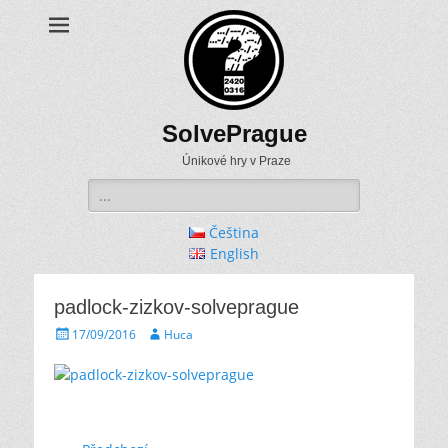
SolvePrague
Únikové hry v Praze
Search
for:
Čeština
English
padlock-zizkov-solveprague
Posted
Author
17/09/2016
Huca
on