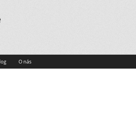
e
log
O nás