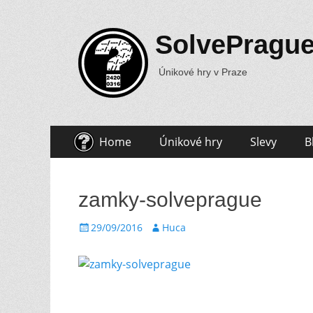
SolvePragu
Únikové hry v Praze
Skip
Primary
Home
Únikové hry
Slevy
B
to
Menu
content
zamky-solveprague
Posted
Author
29/09/2016
Huca
on