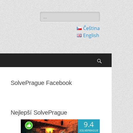
Search
for:
Čeština
English
Search
SolvePrague Facebook
Nejlepší SolvePrague
9.4
SOLVEPRAGUE