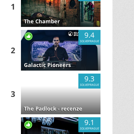
1
The Chamber
9.4
SOLVEPRAGUE
2
Galactic Pioneers
9.3
SOLVEPRAGUE
3
The Padlock - recenze
9.1
SOLVEPRAGUE