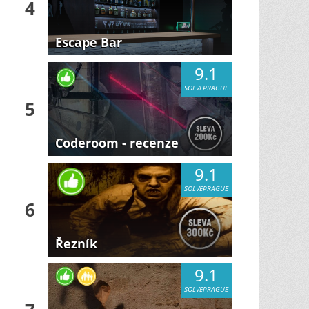
4
Escape Bar
9.1
SOLVEPRAGUE
5
Coderoom - recenze
9.1
SOLVEPRAGUE
6
Řezník
9.1
SOLVEPRAGUE