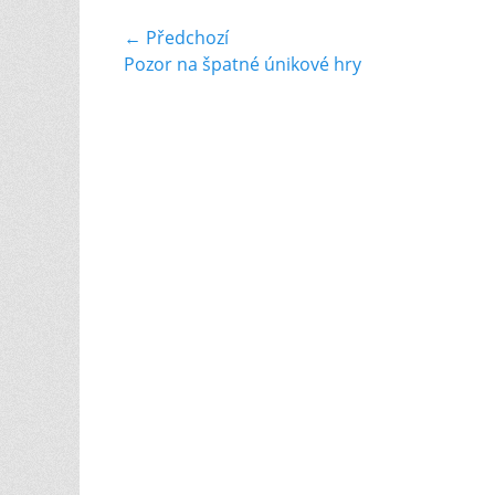
Navigace
← Předchozí
Previous
Pozor na špatné únikové hry
pro
post:
příspěvek