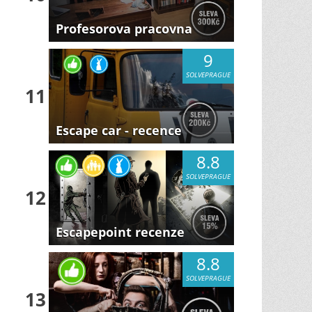
Profesorova pracovna
9
SOLVEPRAGUE
11
Escape car - recence
8.8
SOLVEPRAGUE
12
Escapepoint recenze
8.8
SOLVEPRAGUE
13