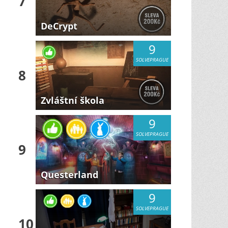
7
DeCrypt
9
SOLVEPRAGUE
8
Zvláštní škola
9
SOLVEPRAGUE
9
Questerland
9
SOLVEPRAGUE
10