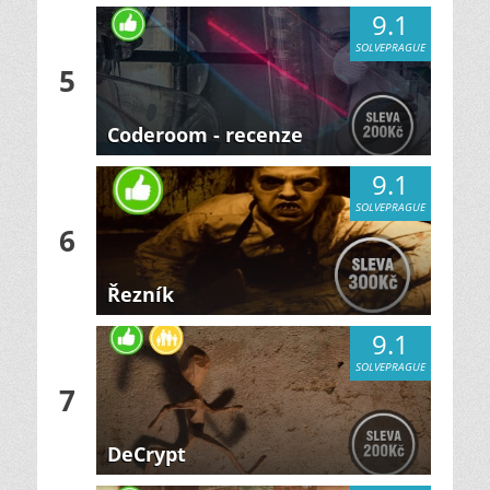
9.1
SOLVEPRAGUE
5
Coderoom - recenze
9.1
SOLVEPRAGUE
6
Řezník
9.1
SOLVEPRAGUE
7
DeCrypt