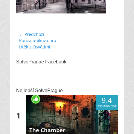
Navigace
← Předchozí
Previous
Kauza úniková hra:
pro
post:
Útěk z Osvětimi
příspěvek
SolvePrague Facebook
Nejlepší SolvePrague
9.4
SOLVEPRAGUE
1
The Chamber