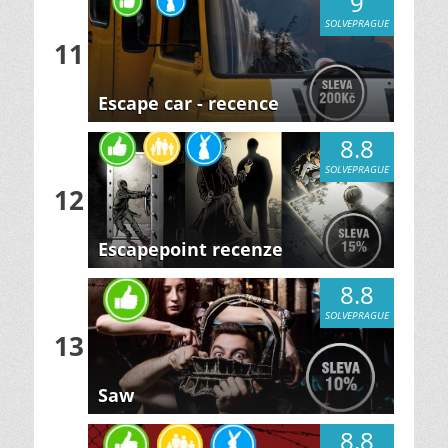
9
SOLVEPRAGUE
11
Escape car - recence
8.8
SOLVEPRAGUE
12
Escapepoint recenze
8.8
SOLVEPRAGUE
13
Saw
8.8