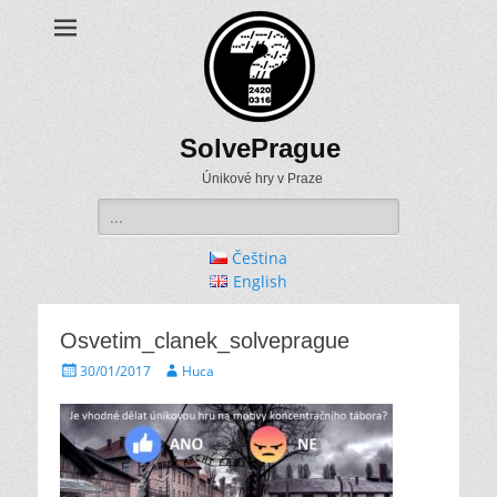
SolvePrague
Únikové hry v Praze
Search
for:
Čeština
English
Osvetim_clanek_solveprague
Posted
Author
30/01/2017
Huca
on